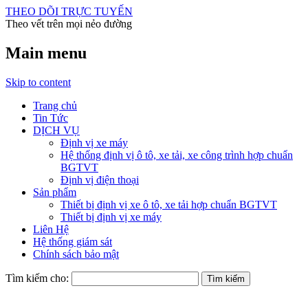
THEO DÕI TRỰC TUYẾN
Theo vết trên mọi nẻo đường
Main menu
Skip to content
Trang chủ
Tin Tức
DỊCH VỤ
Định vị xe máy
Hệ thống định vị ô tô, xe tải, xe công trình hợp chuẩn
BGTVT
Định vị điện thoại
Sản phẩm
Thiết bị định vị xe ô tô, xe tải hợp chuẩn BGTVT
Thiết bị định vị xe máy
Liên Hệ
Hệ thống giám sát
Chính sách bảo mật
Tìm kiếm cho: