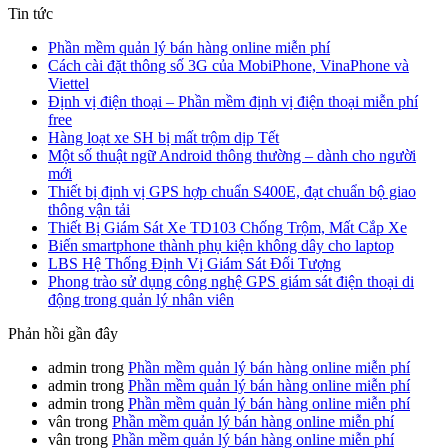
Tin tức
Phần mềm quản lý bán hàng online miễn phí
Cách cài đặt thông số 3G của MobiPhone, VinaPhone và
Viettel
Định vị điện thoại – Phần mềm định vị điện thoại miễn phí
free
Hàng loạt xe SH bị mất trộm dịp Tết
Một số thuật ngữ Android thông thường – dành cho người
mới
Thiết bị định vị GPS hợp chuẩn S400E, đạt chuẩn bộ giao
thông vận tải
Thiết Bị Giám Sát Xe TD103 Chống Trộm, Mất Cắp Xe
Biến smartphone thành phụ kiện không dây cho laptop
LBS Hệ Thống Định Vị Giám Sát Đối Tượng
Phong trào sử dụng công nghệ GPS giám sát điện thoại di
động trong quản lý nhân viên
Phản hồi gần đây
admin
trong
Phần mềm quản lý bán hàng online miễn phí
admin
trong
Phần mềm quản lý bán hàng online miễn phí
admin
trong
Phần mềm quản lý bán hàng online miễn phí
vân
trong
Phần mềm quản lý bán hàng online miễn phí
vân
trong
Phần mềm quản lý bán hàng online miễn phí