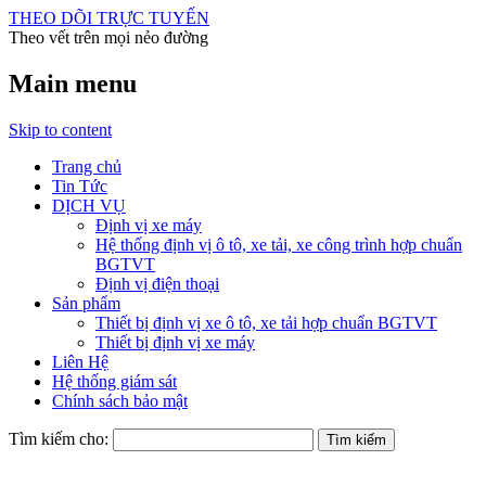
THEO DÕI TRỰC TUYẾN
Theo vết trên mọi nẻo đường
Main menu
Skip to content
Trang chủ
Tin Tức
DỊCH VỤ
Định vị xe máy
Hệ thống định vị ô tô, xe tải, xe công trình hợp chuẩn
BGTVT
Định vị điện thoại
Sản phẩm
Thiết bị định vị xe ô tô, xe tải hợp chuẩn BGTVT
Thiết bị định vị xe máy
Liên Hệ
Hệ thống giám sát
Chính sách bảo mật
Tìm kiếm cho: