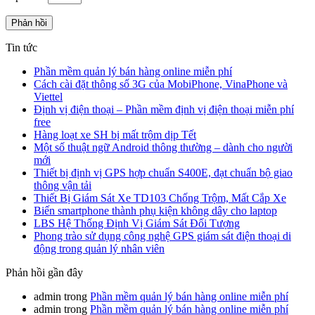
Tin tức
Phần mềm quản lý bán hàng online miễn phí
Cách cài đặt thông số 3G của MobiPhone, VinaPhone và
Viettel
Định vị điện thoại – Phần mềm định vị điện thoại miễn phí
free
Hàng loạt xe SH bị mất trộm dịp Tết
Một số thuật ngữ Android thông thường – dành cho người
mới
Thiết bị định vị GPS hợp chuẩn S400E, đạt chuẩn bộ giao
thông vận tải
Thiết Bị Giám Sát Xe TD103 Chống Trộm, Mất Cắp Xe
Biến smartphone thành phụ kiện không dây cho laptop
LBS Hệ Thống Định Vị Giám Sát Đối Tượng
Phong trào sử dụng công nghệ GPS giám sát điện thoại di
động trong quản lý nhân viên
Phản hồi gần đây
admin
trong
Phần mềm quản lý bán hàng online miễn phí
admin
trong
Phần mềm quản lý bán hàng online miễn phí