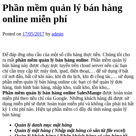
Phần mềm quản lý bán hàng
online miễn phí
Posted on
17/05/2017
by
admin
Để đáp ứng nhu cầu của một số cửa hàng thực tiễn. Chúng tôi cho
ra mắt
phần mềm quản lý bán hàng online
. Phần mềm quản lý
bán hàng này được chạy trực tuyến trên cloud server nên các bạn
chỉ cần truy cập từ: máy tính, ipad, điện thoại,… để sử dụng ở bất
cứ nơi đâu, bất cứ khi nào, khi đi du lịch, khi đi công tác,… sử dụng
phần mềm quản lý bán hàng online các bạn có thể quản lý đơn
hàng, tình hình bán hàng, nhập kho, xuất kho, tồn kho,..
Phần mềm quản lý bán hàng online
SalesMange
được hoàn toàn
miễn phí theo tiêu chí của Google. Những khách hàng đã được sử
dụng miễn phí sẽ được hoàn toàn miễn phí và không cần phải trả bất
kỳ 1 chi phí nào. Hiện tại phần mềm có đầy đủ tính năng quản lý
bán hàng:
Quản lý danh mục mặt hàng
Quản lý mặt hàng ( Nhập mặt hàng có sẵn từ file excel)
Quản lý khách hàng ( Nhập khách hàng có sẵn hàng từ